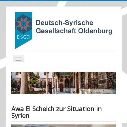
TPL_PROTOSTAR_TOGGLE_MENU
Home
Aktuelles
Termine
Ziele
Awa El Scheich zur Situation in
Satzung
Syrien
Mitglied werden