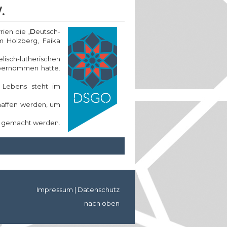
.
ien die „
D
eutsch-
m Holzberg, Faika
lisch-lutherischen
übernommen hatte.
 Lebens steht im
haffen werden, um
nd gemacht werden.
Impressum
|
Datenschutz
nach oben