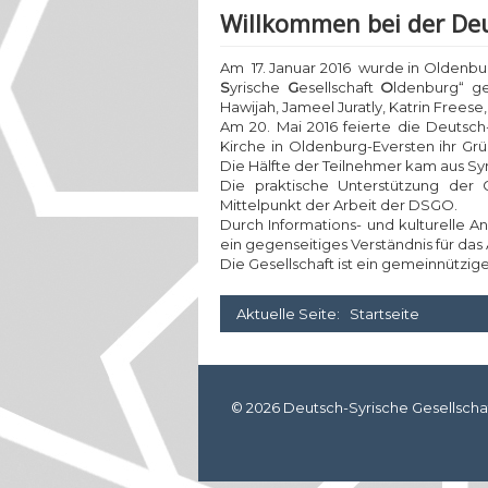
Willkommen bei der Deu
Am 17. Januar 2016 wurde in Oldenbur
S
yrische
G
esellschaft
O
ldenburg“ g
Hawijah, Jameel Juratly, Katrin Frees
Am 20. Mai 2016 feierte die Deutsch-
Kirche in Oldenburg-Eversten ihr Gr
Die Hälfte der Teilnehmer kam aus Sy
Die praktische Unterstützung der
Mittelpunkt der Arbeit der DSGO.
Durch Informations- und kulturelle
ein gegenseitiges Verständnis für da
Die Gesellschaft ist ein gemeinnützi
Aktuelle Seite:
Startseite
© 2026 Deutsch-Syrische Gesellscha