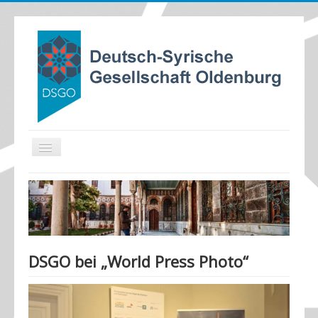
TPL_PROTOSTAR_TOGGLE_MENU
Home
Aktuelles
Termine
Ziele
DSGO bei „World Press Photo“
Satzung
Mitglied werden